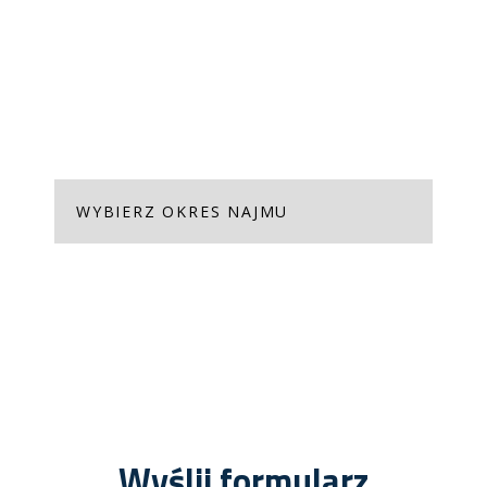
Wyrażam zgodę na otrzymywanie informacji
handlowych drogą elektroniczną na podany adres e-
mail wysyłanych przez SPERLING TAX & LAW SP. Z O.O.
Wyrażam zgodę na przetwarzanie danych osobowych
zawartych w powyższym formularzu przez SPERLING
TAX & LAW SP. Z O.O. w celu obsługi dokonanego
zgłoszenia.
Wyślij formularz