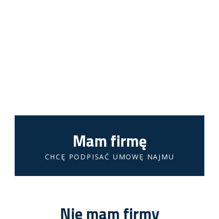
Proszę wypełnić poniższe pola obok. Na e-
mail wyślemy przygotowaną umowę
i proformę
Umowa obowiązuje po opłaceniu pro formy.
Po opłaceniu pro formy wystawimy fakturę
i podpiszemy umowę.
Mam firmę
CHCĘ PODPISAĆ UMOWĘ NAJMU
Nie mam firmy