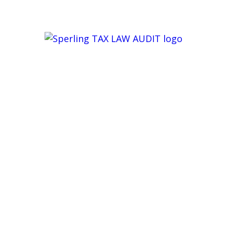
BIURO@SPERLING.PL
+48 887 633 633
HOME
/
USŁUGI
/
WIRTUALNE BIURO
W RZESZOWIE
Wirtualne biuro
w Rzeszowie