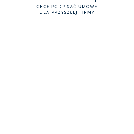
CHCĘ PODPISAĆ UMOWĘ
DLA PRZYSZŁEJ FIRMY
Wypełnij kilka
niezbędnych pól: